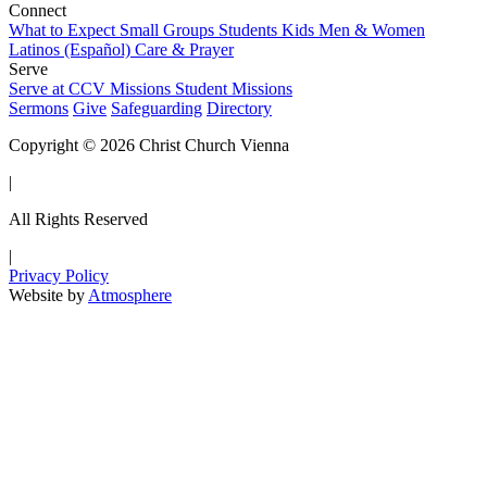
Connect
What to Expect
Small Groups
Students
Kids
Men & Women
Latinos (Español)
Care & Prayer
Serve
Serve at CCV
Missions
Student Missions
Sermons
Give
Safeguarding
Directory
Copyright © 2026 Christ Church Vienna
|
All Rights Reserved
|
Privacy Policy
Website by
Atmosphere