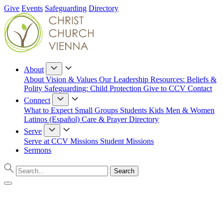
Give
Events
Safeguarding
Directory
About
About
Vision & Values
Our Leadership
Resources: Beliefs &
Polity
Safeguarding: Child Protection
Give to CCV
Contact
Connect
What to Expect
Small Groups
Students
Kids
Men & Women
Latinos (Español)
Care & Prayer
Directory
Serve
Serve at CCV
Missions
Student Missions
Sermons